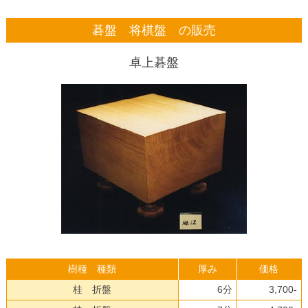
碁盤 将棋盤 の販売
卓上碁盤
樹種 種類
厚み
価格
桂 折盤
6分
3,700-